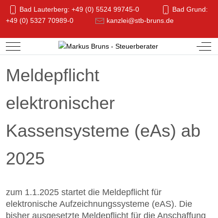
Bad Lauterberg: +49 (0) 5524 99745-0
Bad Grund:
+49 (0) 5327 70989-0
kanzlei@stb-bruns.de
Mobile Menu Toggle
Off-
Meldepflicht
elektronischer
Kassensysteme (eAs) ab
2025
zum 1.1.2025 startet die Meldepflicht für
elektronische Aufzeichnungssysteme (eAS). Die
bisher ausgesetzte
Meldepflicht für die Anschaffung