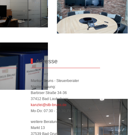
Adresse
Markus Bruns - Steuerberater
Niederlassung:
Barbiser Straße 34-36
37412 Bad Lauterberg:
kanzlei@stb-bruns.de
Mo-Do: 07:30 - 16:30, Fr: 07:30-13:30
weitere Beratungsstelle:
Markt 13
37539 Bad Grund