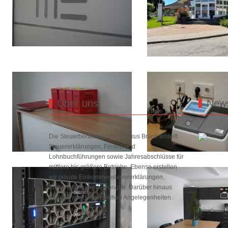
Über uns
New
Die Steuerberaterkanzlei Markus Bruns erstellt
Steuererklärungen, Finanz-und
Lohnbuchführungen sowie Jahresabschlüsse für
mittlere bis größere Betriebe. Ebenso erstellen
wir private Einkommensteuererklärungen,
Erbschaftsteuererklärungen. Darüber hinaus
beraten wir in steuerlichen Angelegenheiten.